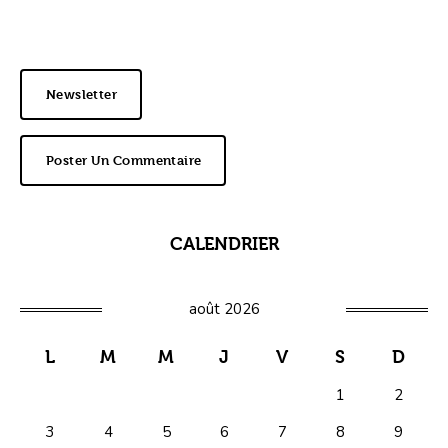
Newsletter
Poster Un Commentaire
CALENDRIER
août 2026
L
M
M
J
V
S
D
1
2
3
4
5
6
7
8
9