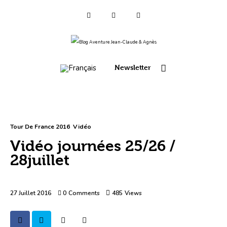
Qui sommes-nous ?
Voyages 2025/26
Newsletter
Asie
Voyage 2023
Tour De France 2016
Vidéo
Europe 2022
Vidéo journées 25/26 /
28juillet
France 2021
Amérique 2018 à 2020
27 Juillet 2016
0
Comments
485
Views
Vidéos