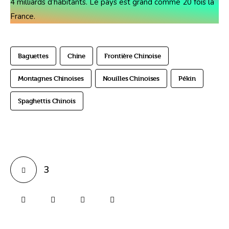
4 milliards d’habitants. Le pays est grand comme 20 fois la 
France.
Baguettes
Chine
Frontière Chinoise
Montagnes Chinoises
Nouilles Chinoises
Pékin
Spaghettis Chinois
3