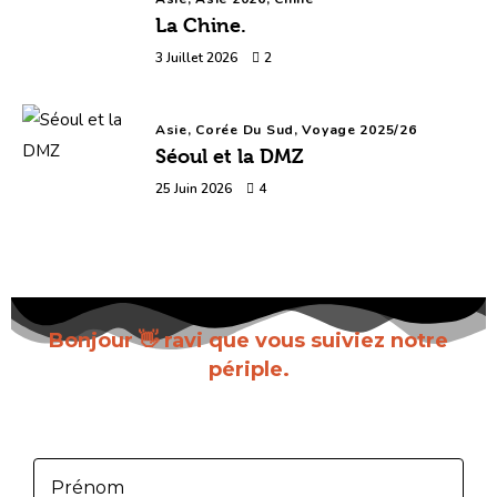
La Chine.
3 Juillet 2026
2
Asie,
Corée Du Sud,
Voyage 2025/26
Séoul et la DMZ
25 Juin 2026
4
Bonjour 👋 ravi que vous suiviez notre
périple.
Inscrivez-vous pour recevoir chaque nouvel
article dès sa parution.