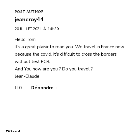
POST AUTHOR
jeancroy44
20 JUILLET 2021
À
14H30
Hello Tom
It’s a great plaisir to read you. We travel in France now
because the covid. It’s difficult to cross the borders
without test PCR.
And You how are you ? Do you travel ?
Jean-Claude
Répondre
0