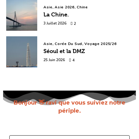
Asie,
Asie 2026,
Chine
La Chine.
3 Juillet 2026
2
Asie,
Corée Du Sud,
Voyage 2025/26
Séoul et la DMZ
25 Juin 2026
4
Bonjour 👋 ravi que vous suiviez notre
périple.
Inscrivez-vous pour recevoir chaque nouvel
article dès sa parution.