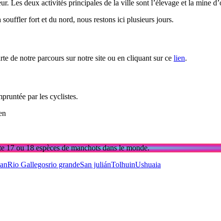
r. Les deux activités principales de la ville sont l’élevage et la mine
uffler fort et du nord, nous restons ici plusieurs jours.
e de notre parcours sur notre site ou en cliquant sur ce
lien
.
mpruntée par les cyclistes.
en
xiste 17 ou 18 espèces de manchots dans le monde.
lan
Rio Gallegos
rio grande
San julián
Tolhuin
Ushuaia