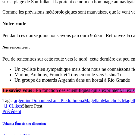
sur la plage de San Julián. Ils portent ce nom en hommage au navigateu
Comme les prévisions météorologiques sont mauvaises, que le vent va so
Notre route
Pendant ces douze jours nous avons parcouru 955km. Retrouvez la cart
Nos rencontres :
Peu de rencontres sur cette route vers le nord, cette dernière est peu e
Un cycliste bien sympathique mais dont nous ne connaissons ri
Marion, Anthony, Franck et Tony en route vers Ushuaïa
Un groupe de motards Argentin dans un hostal à Rio Grande
Le saviez-vous
: En fonction des scientifiques qui s’expriment, il e
Tags:
argentine
Douaniers
Luis Piedrabuena
Magellan
Manchots Magel
0
Likes
Share Post
Précédent
Ushuaia Émotion et déception