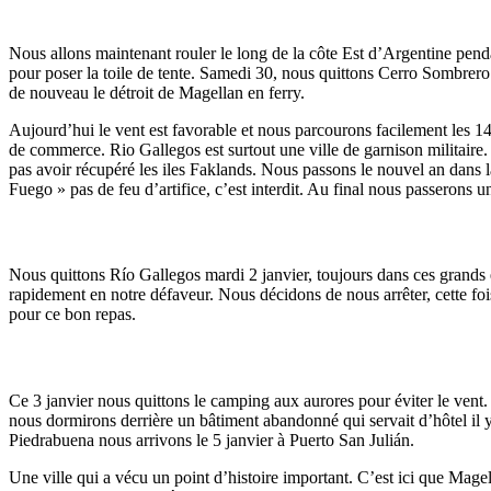
Nous allons maintenant rouler le long de la côte Est d’Argentine pendan
pour poser la toile de tente. Samedi 30, nous quittons Cerro Sombrero
de nouveau le détroit de Magellan en ferry.
Aujourd’hui le vent est favorable et nous parcourons facilement les 
de commerce. Rio Gallegos est surtout une ville de garnison militaire
pas avoir récupéré les iles Faklands. Nous passons le nouvel an dans la 
Fuego » pas de feu d’artifice, c’est interdit. Au final nous passerons un
Nous quittons Río Gallegos mardi 2 janvier, toujours dans ces grands 
rapidement en notre défaveur. Nous décidons de nous arrêter, cette fo
pour ce bon repas.
Ce 3 janvier nous quittons le camping aux aurores pour éviter le vent.
nous dormirons derrière un bâtiment abandonné qui servait d’hôtel il 
Piedrabuena nous arrivons le 5 janvier à Puerto San Julián.
Une ville qui a vécu un point d’histoire important. C’est ici que Mage