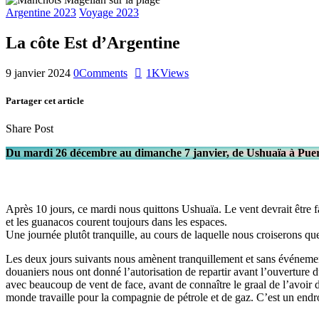
Argentine 2023
Voyage 2023
La côte Est d’Argentine
9 janvier 2024
0
Comments
1K
Views
Partager cet article
Share Post
Du mardi 26 décembre au dimanche 7 janvier, de Ushuaïa à Puerto
Après 10 jours, ce mardi nous quittons Ushuaïa. Le vent devrait être f
et les guanacos courent toujours dans les espaces.
Une journée plutôt tranquille, au cours de laquelle nous croiserons qu
Les deux jours suivants nous amènent tranquillement et sans événement
douaniers nous ont donné l’autorisation de repartir avant l’ouverture
avec beaucoup de vent de face, avant de connaître le graal de l’avoir d
monde travaille pour la compagnie de pétrole et de gaz. C’est un endroi