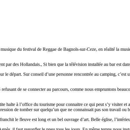
a musique du festival de Reggae de Bagnols-sur-Ceze, en réalité la musiq
t par des Hollandais., Si bien que la télévision installée au bar est da
le départ. Sur conseil d’une personne rencontrée au camping, c’est une 
efusant de se connecter au parcours, comme nous empruntons beaucoup de
te halte à l’office du tourisme pour connaitre ce qui peut s’y visiter e
mpression de tomber sur quelqu’un que ne connaissait pas son travail ou 
ranchit le fleuve est long et un bel ouvrage d’art. Belle église, l’intérieu
nès, il faut regonfler le pneu tous les jours. En même temps nous install