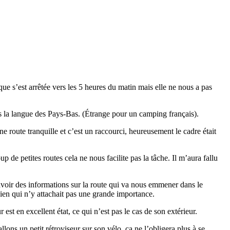
ue s’est arrêtée vers les 5 heures du matin mais elle ne nous a pas
ns la langue des Pays-Bas. (Étrange pour un camping français).
route tranquille et c’est un raccourci, heureusement le cadre était
 petites routes cela ne nous facilite pas la tâche. Il m’aura fallu
t avoir des informations sur la route qui va nous emmener dans le
bien qui n’y attachait pas une grande importance.
r est en excellent état, ce qui n’est pas le cas de son extérieur.
ons un petit rétroviseur sur son vélo, ça ne l’obligera plus à se