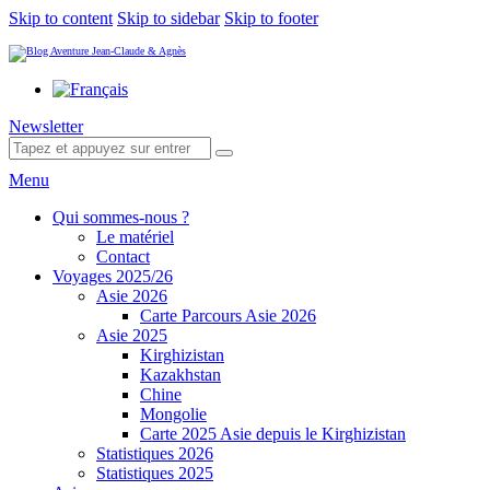
Skip to content
Skip to sidebar
Skip to footer
facebook-
twitter-
youtube-
1
1
1
Newsletter
Menu
Qui sommes-nous ?
Le matériel
Contact
Voyages 2025/26
Asie 2026
Carte Parcours Asie 2026
Asie 2025
Kirghizistan
Kazakhstan
Chine
Mongolie
Carte 2025 Asie depuis le Kirghizistan
Statistiques 2026
Statistiques 2025