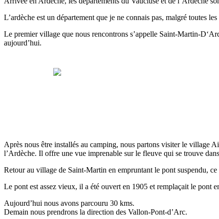
Arrivée en Ardèche, les départements du Vaucluse et de l’Ardèche son
L’ardèche est un département que je ne connais pas, malgré toutes les 
Le premier village que nous rencontrons s’appelle Saint-Martin-D‘Ardèch
aujourd’hui.
Après nous être installés au camping, nous partons visiter le village Ai
l’Ardèche. Il offre une vue imprenable sur le fleuve qui se trouve dan
Retour au village de Saint-Martin en empruntant le pont suspendu, ce
Le pont est assez vieux, il a été ouvert en 1905 et remplaçait le pont 
Aujourd’hui nous avons parcouru 30 kms.
Demain nous prendrons la direction des Vallon-Pont-d’Arc.