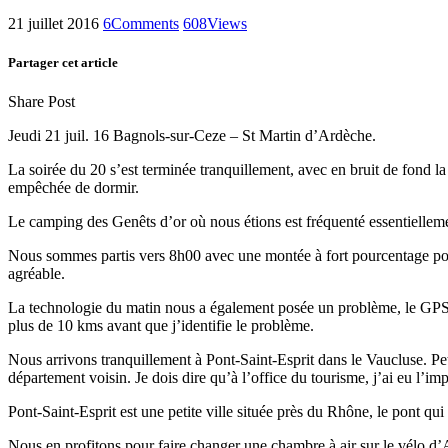
21 juillet 2016
6
Comments
608
Views
Partager cet article
Share
Share
Share
Copy
Share Post
on
on
by
URL
Jeudi 21 juil. 16 Bagnols-sur-Ceze – St Martin d’Ardèche.
Facebook
Twitter
Email
to
clipboard
La soirée du 20 s’est terminée tranquillement, avec en bruit de fond l
empêchée de dormir.
Le camping des Genêts d’or où nous étions est fréquenté essentiellemen
Nous sommes partis vers 8h00 avec une montée à fort pourcentage pour 
agréable.
La technologie du matin nous a également posée un problème, le GPS r
plus de 10 kms avant que j’identifie le problème.
Nous arrivons tranquillement à Pont-Saint-Esprit dans le Vaucluse. Peti
département voisin. Je dois dire qu’à l’office du tourisme, j’ai eu l’i
Pont-Saint-Esprit est une petite ville située près du Rhône, le pont qui f
Nous en profitons pour faire changer une chambre à air sur le vélo d’Ag