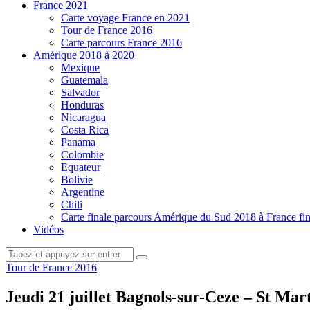
France 2021
Carte voyage France en 2021
Tour de France 2016
Carte parcours France 2016
Amérique 2018 à 2020
Mexique
Guatemala
Salvador
Honduras
Nicaragua
Costa Rica
Panama
Colombie
Equateur
Bolivie
Argentine
Chili
Carte finale parcours Amérique du Sud 2018 à France fi
Vidéos
facebook-
twitter-
youtube-
Tour de France 2016
1
1
1
Jeudi 21 juillet Bagnols-sur-Ceze – St Ma