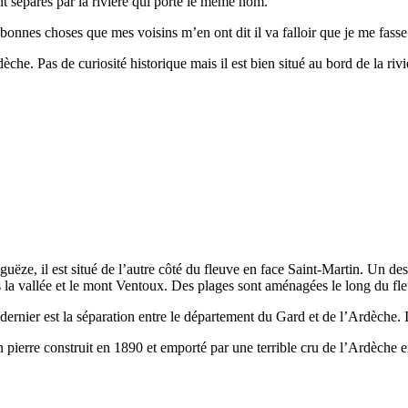
t séparés par la rivière qui porte le même nom.
bonnes choses que mes voisins m’en ont dit il va falloir que je me fass
e. Pas de curiosité historique mais il est bien situé au bord de la riviè
guëze, il est situé de l’autre côté du fleuve en face Saint-Martin. Un de
s la vallée et le mont Ventoux. Des plages sont aménagées le long du fl
 dernier est la séparation entre le département du Gard et de l’Ardèche
en pierre construit en 1890 et emporté par une terrible cru de l’Ardèche 