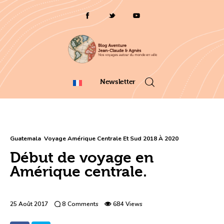
Qui sommes-nous ?
Voyages 2025/26
Asie
Newsletter
Voyage 2023
Europe 2022
Guatemala
Voyage Amérique Centrale Et Sud 2018 À 2020
Début de voyage en
France 2021
Amérique centrale.
Amérique 2018 à 2020
25 Août 2017
8
Comments
684
Views
Vidéos