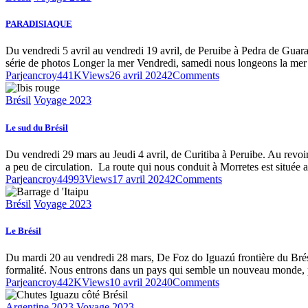
PARADISIAQUE
Du vendredi 5 avril au vendredi 19 avril, de Peruibe à Pedra de Guara
série de photos Longer la mer Vendredi, samedi nous longeons la mer
Par
jeancroy44
1K
Views
26 avril 2024
2
Comments
Brésil
Voyage 2023
Le sud du Brésil
Du vendredi 29 mars au Jeudi 4 avril, de Curitiba à Peruibe. Au revoir
a peu de circulation. La route qui nous conduit à Morretes est située
Par
jeancroy44
993
Views
17 avril 2024
2
Comments
Brésil
Voyage 2023
Le Brésil
Du mardi 20 au vendredi 28 mars, De Foz do Iguazú frontière du Brésil
formalité. Nous entrons dans un pays qui semble un nouveau monde, 
Par
jeancroy44
2K
Views
10 avril 2024
0
Comments
Argentine 2023
Voyage 2023