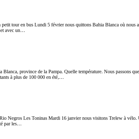
petit tour en bus Lundi 5 février nous quittons Bahia Blanca où nous a
te et avec un…
a Blanca, province de la Pampa. Quelle température. Nous passons quelq
bitants à plus de 100 000 en été,…
io Negros Les Toninas Mardi 16 janvier nous visitons Trelew à vélo. Une
ité par les…