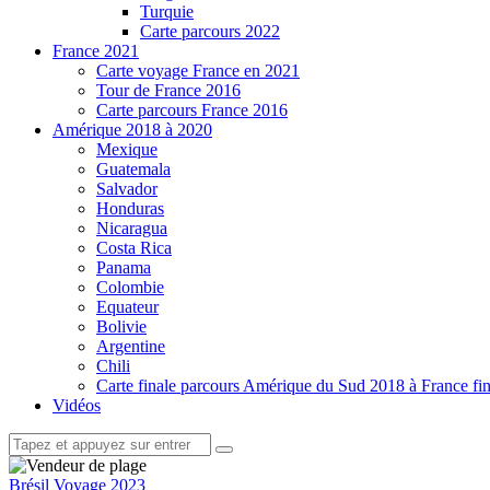
Turquie
Carte parcours 2022
France 2021
Carte voyage France en 2021
Tour de France 2016
Carte parcours France 2016
Amérique 2018 à 2020
Mexique
Guatemala
Salvador
Honduras
Nicaragua
Costa Rica
Panama
Colombie
Equateur
Bolivie
Argentine
Chili
Carte finale parcours Amérique du Sud 2018 à France fi
Vidéos
facebook-
twitter-
youtube-
1
1
1
Brésil
Voyage 2023