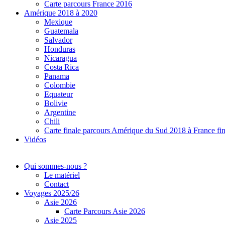
Carte parcours France 2016
Amérique 2018 à 2020
Mexique
Guatemala
Salvador
Honduras
Nicaragua
Costa Rica
Panama
Colombie
Equateur
Bolivie
Argentine
Chili
Carte finale parcours Amérique du Sud 2018 à France fi
Vidéos
Qui sommes-nous ?
Le matériel
Contact
Voyages 2025/26
Asie 2026
Carte Parcours Asie 2026
Asie 2025