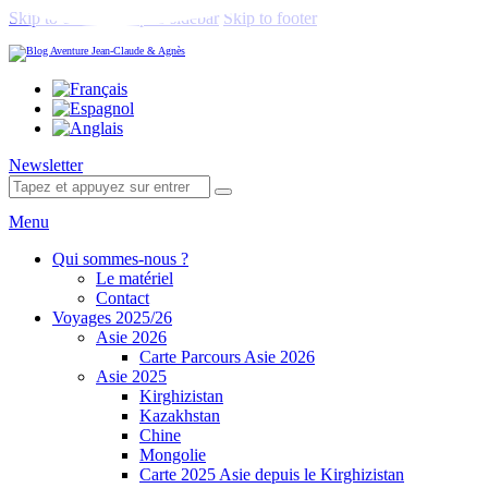
Skip to content
Skip to sidebar
Skip to footer
facebook-
twitter-
youtube-
1
1
1
Newsletter
Menu
Qui sommes-nous ?
Le matériel
Contact
Voyages 2025/26
Asie 2026
Carte Parcours Asie 2026
Asie 2025
Kirghizistan
Kazakhstan
Chine
Mongolie
Carte 2025 Asie depuis le Kirghizistan