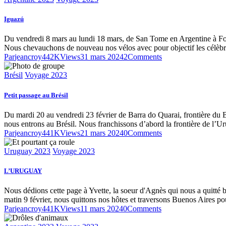
Iguazú
Du vendredi 8 mars au lundi 18 mars, de San Tome en Argentine à Foz d
Nous chevauchons de nouveau nos vélos avec pour objectif les célèb
Par
jeancroy44
2K
Views
31 mars 2024
2
Comments
Brésil
Voyage 2023
Petit passage au Brésil
Du mardi 20 au vendredi 23 février de Barra do Quarai, frontière du Br
nous entrons au Brésil. Nous franchissons d’abord la frontière de l’U
Par
jeancroy44
1K
Views
21 mars 2024
0
Comments
Uruguay 2023
Voyage 2023
L’URUGUAY
Nous dédions cette page à Yvette, la soeur d'Agnès qui nous a quitt
matin 9 février, nous quittons nos hôtes et traversons Buenos Aires 
Par
jeancroy44
1K
Views
11 mars 2024
0
Comments