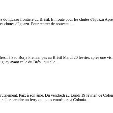
o Iguazu frontière du Brésil. En route pour les chutes d'Iguazu Après u
res chutes d'Iguazu. Pour rentrer de nouveau…
ésil à Sao Borja Premier pas au Brésil Mardi 20 février, après une visit
ruguay avant celle du Brésil qui elle…
é brutalement. Paix à son âme. Du vendredi au Lundi 19 février, de Co
pour aller prendre un ferry qui nous emmènera à Colonia…