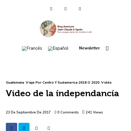
Quien somos ?
Voyages 2025/26
Asia (es)
Newsletter
Viaje 2023
Mapa itinerario 2022
Guatemala
Viaje Por Centro Y Sudamerica 2018 O 2020
Vidéo
Video de la índependancía
France 2021
Amérique 2018 à 2020
23 De Septiembre De 2017
0
Comments
241
Views