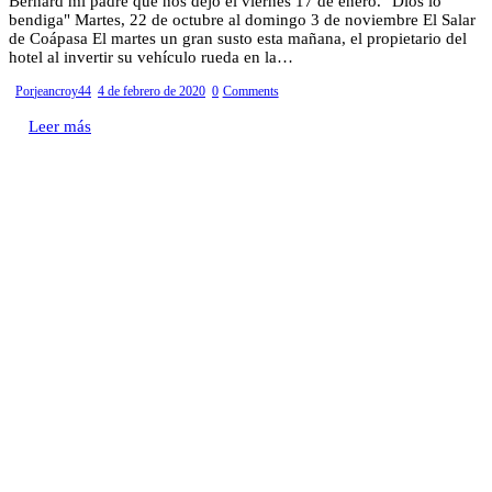
Bernard mi padre que nos dejó el viernes 17 de enero. "Dios lo
bendiga" Martes, 22 de octubre al domingo 3 de noviembre El Salar
de Coápasa El martes un gran susto esta mañana, el propietario del
hotel al invertir su vehículo rueda en la…
Por
jeancroy44
4 de febrero de 2020
0
Comments
Leer más