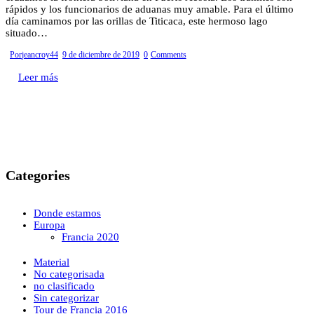
rápidos y los funcionarios de aduanas muy amable. Para el último
día caminamos por las orillas de Titicaca, este hermoso lago
situado…
Por
jeancroy44
9 de diciembre de 2019
0
Comments
Leer más
Categories
Donde estamos
Europa
Francia 2020
Material
No categorisada
no clasificado
Sin categorizar
Tour de Francia 2016