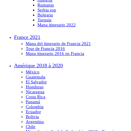
Hungria
Rumania
Serbia esp
Bulgaria
Turquia
Mapa itinerario 2022
France 2021
Mapa del itinerario de Francia 2021
Tour de Francia 2016
Mapa itinerario 2016 en Francia
Amérique 2018 à 2020
México
Guatemala
El Salvador
Honduras
Nicaragua
Costa Rica
Panamá
Colombia
Ecuador
Bolivia
Argentina
Chile