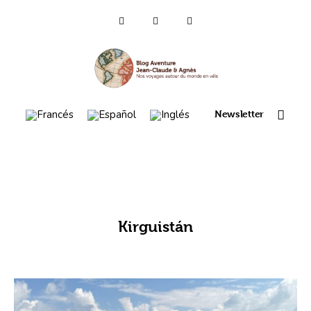
Quien somos ?
Voyages 2025/26
Newsletter
Asia (es)
Viaje 2023
Mapa itinerario 2022
Kirguistán
France 2021
Amérique 2018 à 2020