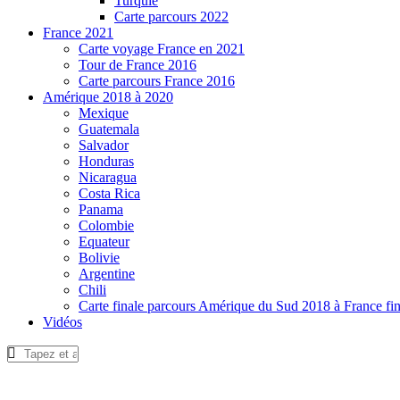
Turquie
Carte parcours 2022
France 2021
Carte voyage France en 2021
Tour de France 2016
Carte parcours France 2016
Amérique 2018 à 2020
Mexique
Guatemala
Salvador
Honduras
Nicaragua
Costa Rica
Panama
Colombie
Equateur
Bolivie
Argentine
Chili
Carte finale parcours Amérique du Sud 2018 à France fi
Vidéos
facebook-
twitter-
youtube-
1
1
1